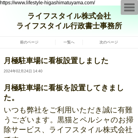
https://www.lifestyle-higashimatuyama.com/
T
o
ライフスタイル株式会社
g
g
ライフスタイル行政書士事務所
l
e
n
a
前のページ
一覧へ
次のページ
v
i
g
a
月極駐車場に看板設置しました
t
i
o
2024年02月24日 14:40
n
月極駐車場に看板を設置してきまし
た。
いつも弊社をご利用いただき誠に有難
うございます。黒猫とペルシャのお掃
除サービス、ライフスタイル株式会社