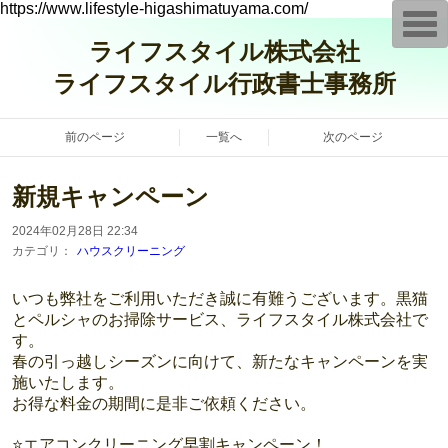
https://www.lifestyle-higashimatuyama.com/
T
o
ライフスタイル株式会社
g
g
ライフスタイル行政書士事務所
l
e
n
a
前のページ
一覧へ
次のページ
v
i
g
a
新規キャンペーン
t
i
o
2024年02月28日 22:34
n
カテゴリ：
ハウスクリーニング
いつも弊社をご利用いただき誠に有難うございます。黒猫
とペルシャのお掃除サービス、ライフスタイル株式会社で
す。
春の引っ越しシーズンに向けて、新たなキャンペーンを実
施いたします。
お得な料金の期間に是非ご依頼ください。
⭐️エアコンクリーニング早割キャンペーン！